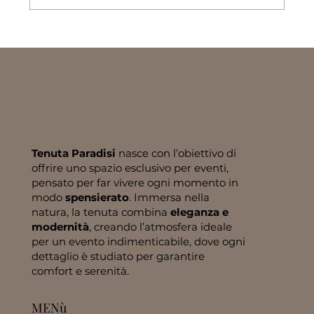
Dalla conferenza alla cena: tutto in
un unico posto
Tenuta Paradisi
nasce con l’obiettivo di
offrire uno spazio esclusivo per eventi,
pensato per far vivere ogni momento in
modo
spensierato
. Immersa nella
natura, la tenuta combina
eleganza e
modernità
, creando l’atmosfera ideale
per un evento indimenticabile, dove ogni
dettaglio è studiato per garantire
comfort e serenità.
MENù