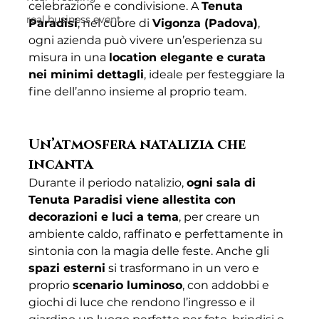
celebrazione e condivisione. A 
Tenuta 
real business event
Paradisi
, nel cuore di 
Vigonza (Padova)
, 
ogni azienda può vivere un’esperienza su 
misura in una 
location elegante e curata 
nei minimi dettagli
, ideale per festeggiare la 
fine dell’anno insieme al proprio team.
Un’atmosfera natalizia che 
incanta
Durante il periodo natalizio, 
ogni sala di 
Tenuta Paradisi viene allestita con 
decorazioni e luci a tema
, per creare un 
ambiente caldo, raffinato e perfettamente in 
sintonia con la magia delle feste. Anche gli 
spazi esterni
 si trasformano in un vero e 
proprio 
scenario luminoso
, con addobbi e 
giochi di luce che rendono l’ingresso e il 