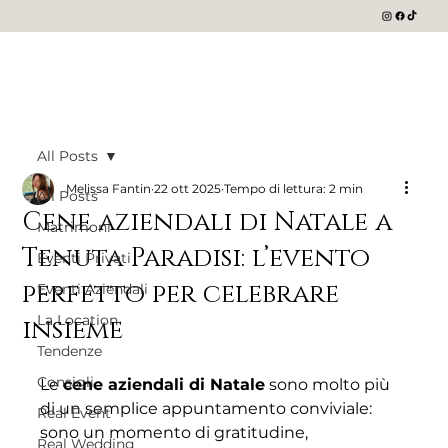
All Posts
Melissa Fantin
22 ott 2025
Tempo di lettura: 2 min
All Posts
Cene aziendali di Natale a
Matrimoni
Tenuta Paradisi: l’evento
Eventi Privati
perfetto per celebrare
Eventi Aziendali
La Location
insieme
Tendenze
Consigli
Le 
cene aziendali di Natale
 sono molto più 
di un semplice appuntamento conviviale: 
Real Event
sono un momento di gratitudine, 
Real Wedding