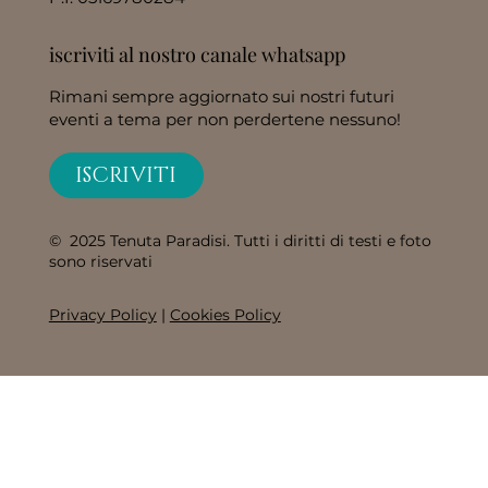
iscriviti al nostro canale whatsapp
Rimani sempre aggiornato sui nostri futuri
eventi a tema per non perdertene nessuno!
ISCRIVITI
© 2025 Tenuta Paradisi. Tutti i diritti di testi e foto
sono riservati
Privacy Policy
|
Cookies Policy