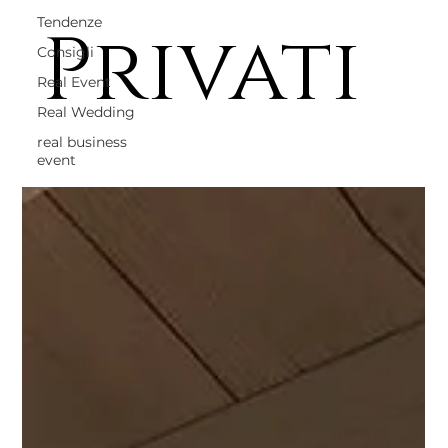
Tendenze
Privati
Consigli
Real Event
Real Wedding
real business
event