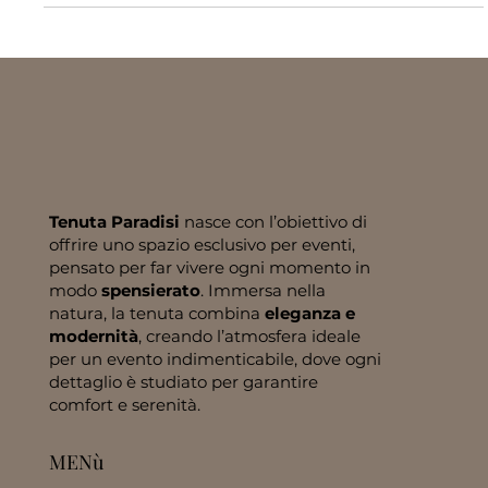
Tenuta Paradisi
nasce con l’obiettivo di
offrire uno spazio esclusivo per eventi,
pensato per far vivere ogni momento in
modo
spensierato
. Immersa nella
natura, la tenuta combina
eleganza e
modernità
, creando l’atmosfera ideale
per un evento indimenticabile, dove ogni
dettaglio è studiato per garantire
comfort e serenità.