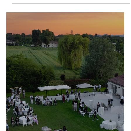
26 apr 2025
Tempo di lettura: 3 min
La Location
Come scegliere la location
giusta per ogni tipo di evento:
matrimoni, feste private e
meeting aziendali
Location per matrimoni battesimi lauree compleanni
eventi aziendali cene aziendali feste private