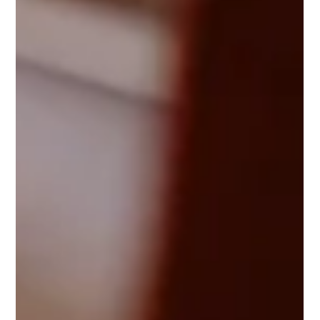
Una location moderna e flessibile vicino a Padova, tra
città storiche, colline e scenari unici Il Veneto è una delle
regioni più belle d’Italia per celebrare un destination
wedding . Tra città storiche, borghi romantici, laghi e
montagne, offre scenari perfetti per matrimoni unici e
indimenticabili. Tenuta Paradisi , situata a pochi minuti
da Padova , è la location ideale per trasformare il tuo
matrimonio in un’esperienza completa, elegante e
moderna. La nostra posizione stra