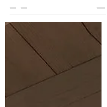
9 mag 2025
Tempo di lettura: 2 min
Matrimoni
Sì, lo voglio (davvero): celebrare
il rito civile o simbolico a
Tenuta Paradisi
Casa Comunale a Padova Tenuta Paradisi Location per
eventi e matrimoni