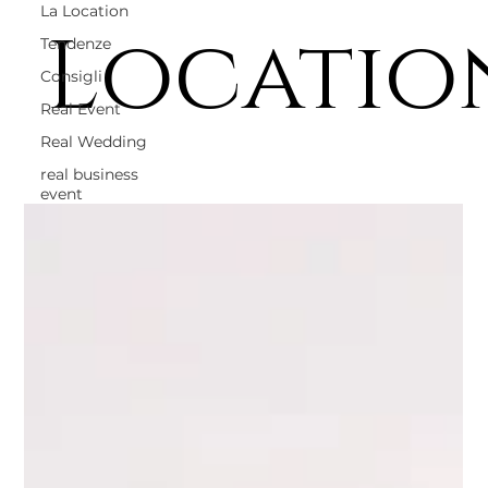
La Location
Locatio
Tendenze
Consigli
Real Event
Real Wedding
real business
event