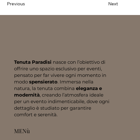
Previous
Next
Tenuta Paradisi
nasce con l’obiettivo di
offrire uno spazio esclusivo per eventi,
pensato per far vivere ogni momento in
modo
spensierato
. Immersa nella
natura, la tenuta combina
eleganza e
modernità
, creando l’atmosfera ideale
per un evento indimenticabile, dove ogni
dettaglio è studiato per garantire
comfort e serenità.
MENù